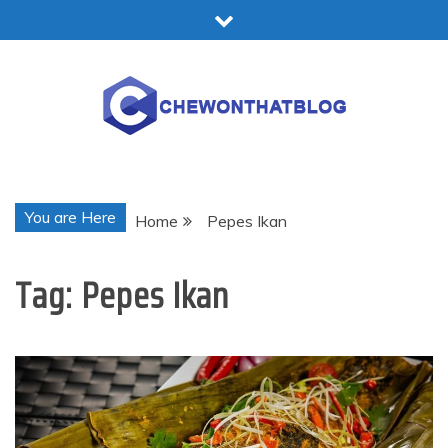
Skip
to
content
Chewonthatblog
You are Here
Home
Pepes Ikan
Tag:
Pepes Ikan