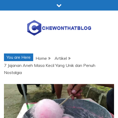
Skip
to
content
Chewonthatblog
You are Here
Home
Artikel
7 Jajanan Aneh Masa Kecil Yang Unik dan Penuh
Nostalgia