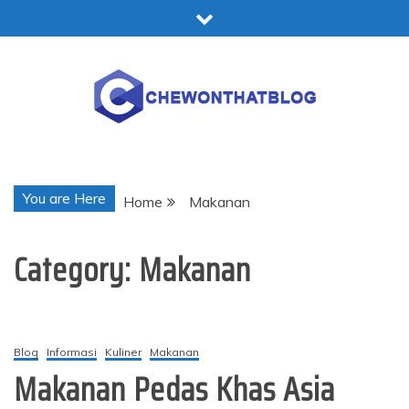
Skip
to
content
Chewonthatblog
You are Here
Home
Makanan
Category:
Makanan
Blog
Informasi
Kuliner
Makanan
Makanan Pedas Khas Asia