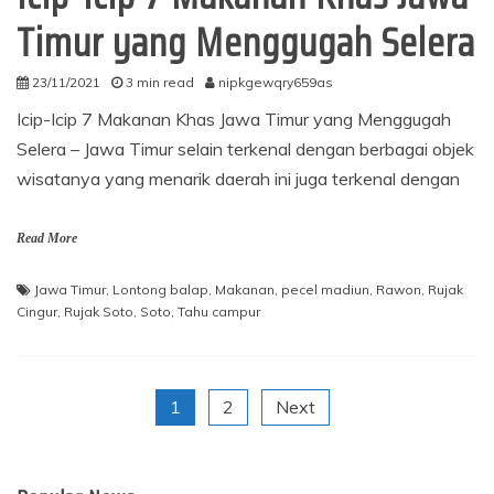
Timur yang Menggugah Selera
23/11/2021
3 min read
nipkgewqry659as
Icip-Icip 7 Makanan Khas Jawa Timur yang Menggugah
Selera – Jawa Timur selain terkenal dengan berbagai objek
wisatanya yang menarik daerah ini juga terkenal dengan
Read More
Jawa Timur
,
Lontong balap
,
Makanan
,
pecel madiun
,
Rawon
,
Rujak
Cingur
,
Rujak Soto
,
Soto
,
Tahu campur
Posts
1
2
Next
navigation