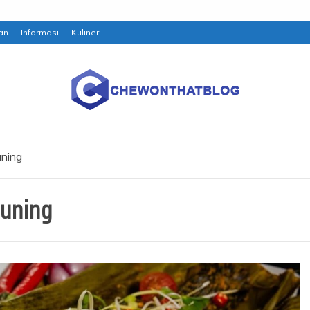
an
Informasi
Kuliner
ning
uning