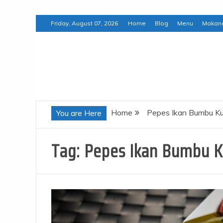
Skip
Friday, August 07, 2026
Home
Blog
Menu
Makan
to
content
Chewonthatblog
Home
Pepes Ikan Bumbu Ku
You are Here
Tag:
Pepes Ikan Bumbu K