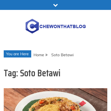
Skip
to
content
Chewonthatblog
You are Here
Home
Soto Betawi
Tag:
Soto Betawi