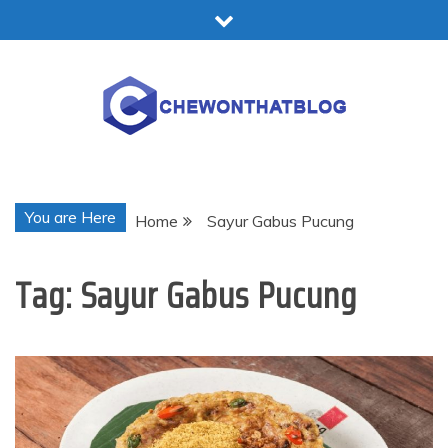
Skip
to
content
Chewonthatblog
You are Here
Home
Sayur Gabus Pucung
Tag:
Sayur Gabus Pucung