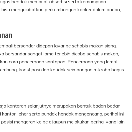
ertugas hendak membuat absorbsi serta kemampuan
ini bisa mengakibatkan perkembangan kanker dalam badan,
anan
kembali bersandar didepan layar pc sehabis makan siang,
ya bersandar sangat lama terlebih dicoba sehabis makan,
batkan cara pencernaan santapan. Pencernaan yang lemot
, kembung, konstipasi dan ketidak seimbangan mikroba bagus
kerja kantoran selanjutnya merupakan bentuk badan badan
 kantor, leher serta pundak hendak mengencang, perihal ini
 posisi mengarah ke pc ataupun melakukan perihal yang lain.