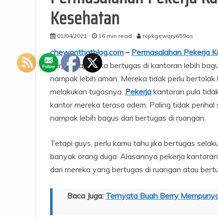
Kesehatan
01/04/2021
16 min read
nipkgewqry659as
chewonthatblog.com
–
Permasalahan Pekerja K
berpendapat jika bertugas di kantoran lebih bag
nampak lebih aman. Mereka tidak perlu bertolak
melakukan tugasnya.
Pekerja
kantoran pula tid
kantor mereka terasa adem. Paling tidak periha
nampak lebih bagus dari bertugas di ruangan.
Tetapi guys, perlu kamu tahu jika bertugas sel
banyak orang duga. Alasannya pekerja kantor
dari mereka yang bertugas di ruangan atau bertu
Baca Juga:
Ternyata Buah Berry Mempunyai