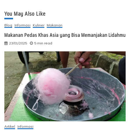
You May Also Like
Blog
Informasi
Kuliner
Makanan
Makanan Pedas Khas Asia yang Bisa Memanjakan Lidahmu
23/01/2025
5 min read
Artikel
Informasi