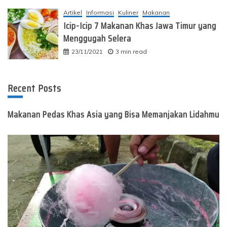
Artikel
Informasi
Kuliner
Makanan
Icip-Icip 7 Makanan Khas Jawa Timur yang
Menggugah Selera
23/11/2021
3 min read
Recent Posts
Makanan Pedas Khas Asia yang Bisa Memanjakan Lidahmu