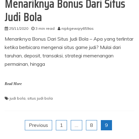
Menariknya Bonus Dari Situs
Judi Bola
25/11/2020
3 min read
nipkgewqry659as
Menariknya Bonus Dari Situs Judi Bola – Apa yang terlintar
ketika berbicara mengenai situs game judi? Mulai dari
taruhan, deposit, transaksi, strategi memenangan
permainan, hingga
Read More
judi bola
,
situs judi bola
Posts
Previous
1
…
8
9