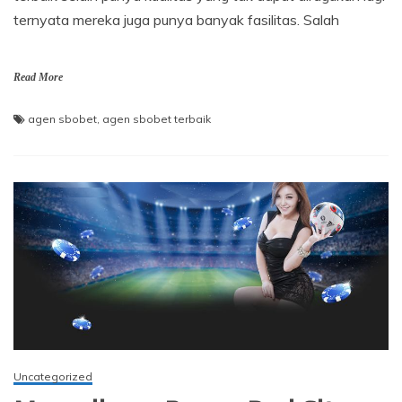
ternyata mereka juga punya banyak fasilitas. Salah
Read More
agen sbobet
,
agen sbobet terbaik
Uncategorized