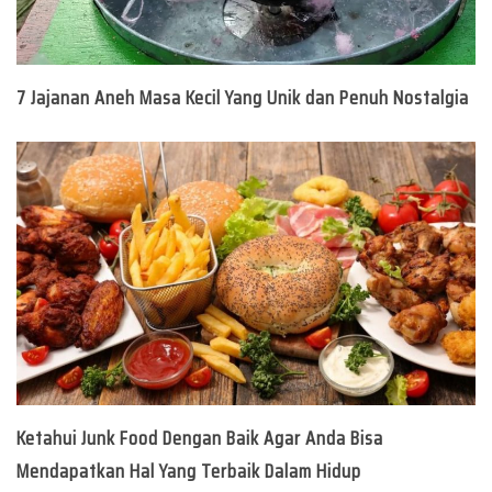
7 Jajanan Aneh Masa Kecil Yang Unik dan Penuh Nostalgia
Ketahui Junk Food Dengan Baik Agar Anda Bisa
Mendapatkan Hal Yang Terbaik Dalam Hidup