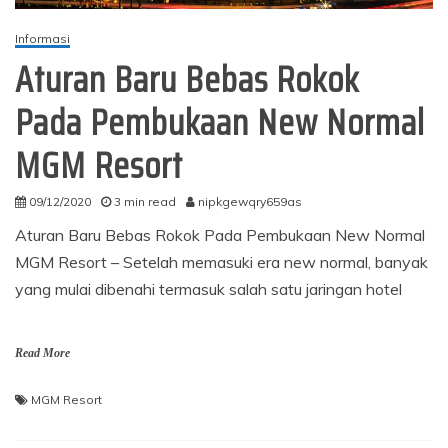
Informasi
Aturan Baru Bebas Rokok
Pada Pembukaan New Normal
MGM Resort
09/12/2020
3 min read
nipkgewqry659as
Aturan Baru Bebas Rokok Pada Pembukaan New Normal
MGM Resort – Setelah memasuki era new normal, banyak
yang mulai dibenahi termasuk salah satu jaringan hotel
Read More
MGM Resort