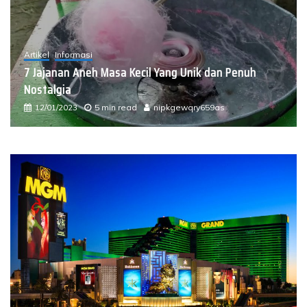
Artikel
Blog
Informasi
Makanan
Ketahui Junk Food Dengan Baik Agar Anda Bisa
Mendapatkan Hal Yang Terbaik Dalam Hidup
19/12/2021
3 min read
nipkgewqry659as