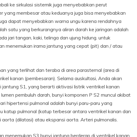
embali ke sirkulasi sistemik juga menyebabkan perut
 liver yang membesar atau keduanya juga bisa menyebabkan
l juga dapat menyebabkan warna ungu karena rendahnya
alah satu yang berkurangnya aliran darah ke jaringan adalah
 jari tangan, kaki, telinga dan ujung hidung. untuk
an menemukan irama jantung yang cepat (pit) dan / atau
an yang terlihat dan teraba di area parasternal (area di
entrikel kanan (pembesaran). Selama auskultasi, Anda akan
antung S1, yang berarti aktivasi listrik ventrikel kanan
n lumen pembuluh darah, bunyi komponen P S2 muncul akibat
ari hipertensi pulmonal adalah bunyi paru-paru yang
u katup pulmonal (katup terbesar antara ventrikel kanan dan
aorta (dilatasi) atau ekspansi aorta. Arteri pulmonalis.
an menemukan S3 bunyi jantung berderap di ventrikel kanan.