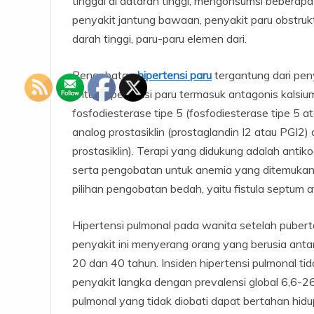
tinggal di dataran tinggi, mengonsumsi beberapa 
penyakit jantung bawaan, penyakit paru obstrukt
darah tinggi, paru-paru elemen dari.
Pengobatan
hipertensi paru
tergantung dari peny
untuk hipertensi paru termasuk antagonis kalsi
fosfodiesterase tipe 5 (fosfodiesterase tipe 5
analog prostasiklin (prostaglandin I2 atau PGI2) 
prostasiklin). Terapi yang didukung adalah antikoa
serta pengobatan untuk anemia yang ditemukan 
pilihan pengobatan bedah, yaitu fistula septum a
Hipertensi pulmonal pada wanita setelah pubertas
penyakit ini menyerang orang yang berusia antar
20 dan 40 tahun. Insiden hipertensi pulmonal tid
penyakit langka dengan prevalensi global 6,6-26
pulmonal yang tidak diobati dapat bertahan hidu