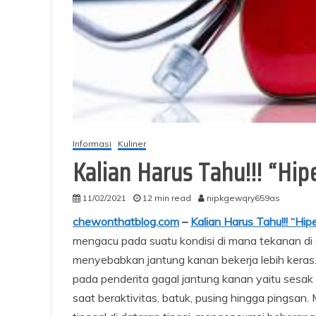
Informasi
Kuliner
Kalian Harus Tahu!!! “Hip
11/02/2021
12 min read
nipkgewqry659as
chewonthatblog.com
–
Kalian Harus Tahu!!! “Hip
mengacu pada suatu kondisi di mana tekanan di a
menyebabkan jantung kanan bekerja lebih keras
pada penderita gagal jantung kanan yaitu sesak 
saat beraktivitas, batuk, pusing hingga pingsan. 