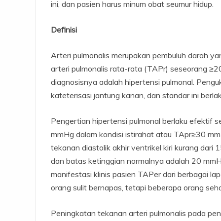
ini, dan pasien harus minum obat seumur hidup.
Definisi
Arteri pulmonalis merupakan pembuluh darah yang
arteri pulmonalis rata-rata (TAPr) seseorang 
diagnosisnya adalah hipertensi pulmonal. Penguk
kateterisasi jantung kanan, dan standar ini berl
Pengertian hipertensi pulmonal berlaku efektif
mmHg dalam kondisi istirahat atau TApr≥30 mmHg
tekanan diastolik akhir ventrikel kiri kurang da
dan batas ketinggian normalnya adalah 20 mmHg
manifestasi klinis pasien TAPer dari berbagai l
orang sulit bernapas, tetapi beberapa orang seh
Peningkatan tekanan arteri pulmonalis pada pen