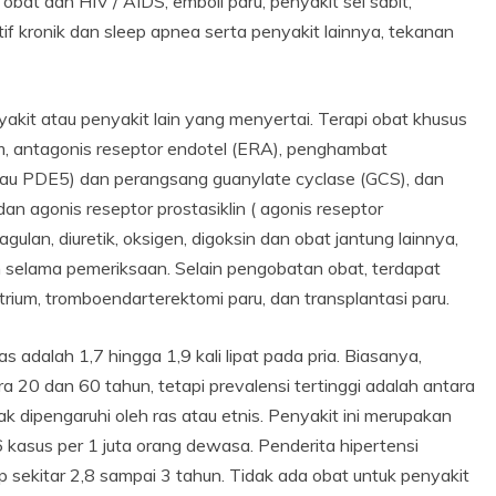
obat dan HIV / AIDS, emboli paru, penyakit sel sabit,
if kronik dan sleep apnea serta penyakit lainnya, tekanan
akit atau penyakit lain yang menyertai. Terapi obat khusus
um, antagonis reseptor endotel (ERA), penghambat
 atau PDE5) dan perangsang guanylate cyclase (GCS), dan
dan agonis reseptor prostasiklin ( agonis reseptor
gulan, diuretik, oksigen, digoksin dan obat jantung lainnya,
selama pemeriksaan. Selain pengobatan obat, terdapat
trium, tromboendarterektomi paru, dan transplantasi paru.
 adalah 1,7 hingga 1,9 kali lipat pada pria. Biasanya,
a 20 dan 60 tahun, tetapi prevalensi tertinggi adalah antara
ak dipengaruhi oleh ras atau etnis. Penyakit ini merupakan
 kasus per 1 juta orang dewasa. Penderita hipertensi
p sekitar 2,8 sampai 3 tahun. Tidak ada obat untuk penyakit