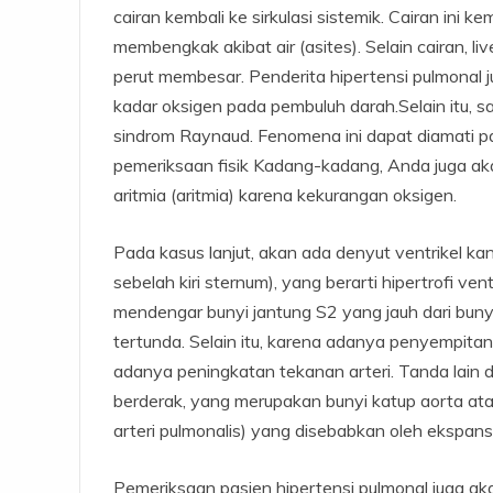
cairan kembali ke sirkulasi sistemik. Cairan ini k
membengkak akibat air (asites). Selain cairan,
perut membesar. Penderita hipertensi pulmona
kadar oksigen pada pembuluh darah.Selain itu, s
sindrom Raynaud. Fenomena ini dapat diamati pada
pemeriksaan fisik Kadang-kadang, Anda juga ak
aritmia (aritmia) karena kekurangan oksigen.
Pada kasus lanjut, akan ada denyut ventrikel kan
sebelah kiri sternum), yang berarti hipertrofi v
mendengar bunyi jantung S2 yang jauh dari bunyi j
tertunda. Selain itu, karena adanya penyempita
adanya peningkatan tekanan arteri. Tanda lain d
berderak, yang merupakan bunyi katup aorta ata
arteri pulmonalis) yang disebabkan oleh ekspansi 
Pemeriksaan pasien hipertensi pulmonal juga ak