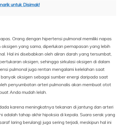
arik untuk Disimak!
napas. Orang dengan hipertensi pulmonal memiliki napas
 oksigen yang sama, diperlukan pernapasan yang lebih
. Hal ini disebabkan oleh aliran darah yang tersumbat,
tukaran oksigen, sehingga sirkulasi oksigen di dalam
tensi pulmonal juga rentan mengalami kelelahan saat
h banyak oksigen sebagai sumber energi daripada saat
 oleh penyumbatan arteri pulmonalis akan membuat otot
buat Anda mudah lelah.
dada karena meningkatnya tekanan di jantung dan arteri
ni adalah tahap akhir hipoksia di kepala. Suara serak yang
raf laring berulang) juga sering terjadi, meskipun hal ini