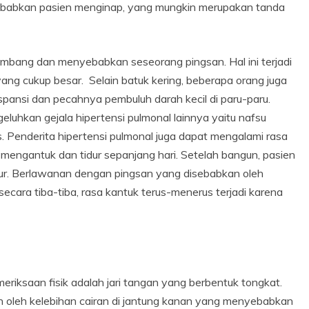
yebabkan pasien menginap, yang mungkin merupakan tanda
kembang dan menyebabkan seseorang pingsan. Hal ini terjadi
yang cukup besar. Selain batuk kering, beberapa orang juga
spansi dan pecahnya pembuluh darah kecil di paru-paru.
ngeluhkan gejala hipertensi pulmonal lainnya yaitu nafsu
 Penderita hipertensi pulmonal juga dapat mengalami rasa
 mengantuk dan tidur sepanjang hari. Setelah bangun, pasien
dur. Berlawanan dengan pingsan yang disebabkan oleh
cara tiba-tiba, rasa kantuk terus-menerus terjadi karena
eriksaan fisik adalah jari tangan yang berbentuk tongkat.
n oleh kelebihan cairan di jantung kanan yang menyebabkan