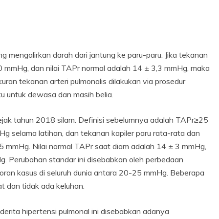
 mengalirkan darah dari jantung ke paru-paru. Jika tekanan
≥20 mmHg, dan nilai TAPr normal adalah 14 ± 3,3 mmHg, maka
uran tekanan arteri pulmonalis dilakukan via prosedur
aku untuk dewasa dan masih belia.
 sejak tahun 2018 silam. Definisi sebelumnya adalah TAPr≥25
 selama latihan, dan tekanan kapiler paru rata-rata dan
ri 15 mmHg. Nilai normal TAPr saat diam adalah 14 ± 3 mmHg,
. Perubahan standar ini disebabkan oleh perbedaan
aporan kasus di seluruh dunia antara 20-25 mmHg. Beberapa
at dan tidak ada keluhan.
derita hipertensi pulmonal ini disebabkan adanya