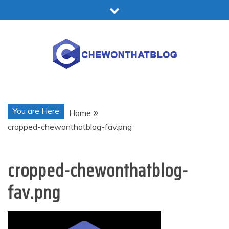
Skip
to
content
Chewonthatblog
You are Here
Home
cropped-chewonthatblog-fav.png
cropped-chewonthatblog-
fav.png