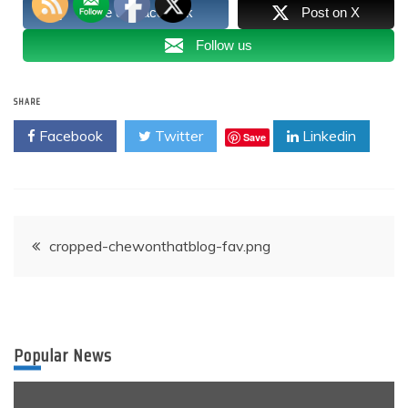
Share on Facebook
Post on X
Follow us
SHARE
Facebook
Twitter
Linkedin
Save
Post
cropped-chewonthatblog-fav.png
navigation
Popular News