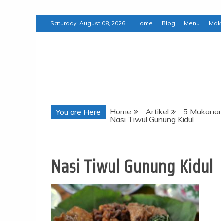
Skip
Saturday, August 08, 2026
Home
Blog
Menu
Mak
to
content
Chewonthatblog
Home
Artikel
5 Makanan
You are Here
Nasi Tiwul Gunung Kidul
Nasi Tiwul Gunung Kidul