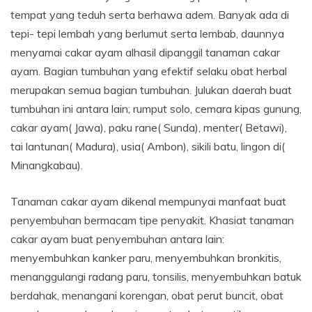
tempat yang teduh serta berhawa adem. Banyak ada di
tepi- tepi lembah yang berlumut serta lembab, daunnya
menyamai cakar ayam alhasil dipanggil tanaman cakar
ayam. Bagian tumbuhan yang efektif selaku obat herbal
merupakan semua bagian tumbuhan. Julukan daerah buat
tumbuhan ini antara lain; rumput solo, cemara kipas gunung,
cakar ayam( Jawa), paku rane( Sunda), menter( Betawi),
tai lantunan( Madura), usia( Ambon), sikili batu, lingon di(
Minangkabau).
Tanaman cakar ayam dikenal mempunyai manfaat buat
penyembuhan bermacam tipe penyakit. Khasiat tanaman
cakar ayam buat penyembuhan antara lain:
menyembuhkan kanker paru, menyembuhkan bronkitis,
menanggulangi radang paru, tonsilis, menyembuhkan batuk
berdahak, menangani korengan, obat perut buncit, obat