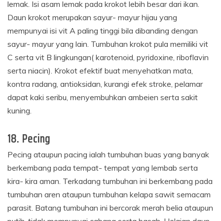
lemak. Isi asam lemak pada krokot lebih besar dari ikan.
Daun krokot merupakan sayur- mayur hijau yang
mempunyai isi vit A paling tinggi bila dibanding dengan
sayur- mayur yang lain. Tumbuhan krokot pula memiliki vit
C serta vit B lingkungan( karotenoid, pyridoxine, riboflavin
serta niacin). Krokot efektif buat menyehatkan mata,
kontra radang, antioksidan, kurangi efek stroke, pelamar
dapat kaki seribu, menyembuhkan ambeien serta sakit
kuning.
18. Pecing
Pecing ataupun pacing ialah tumbuhan buas yang banyak
berkembang pada tempat- tempat yang lembab serta
kira- kira aman. Terkadang tumbuhan ini berkembang pada
tumbuhan aren ataupun tumbuhan kelapa sawit semacam
parasit. Batang tumbuhan ini bercorak merah belia ataupun
putih, tidak mempunyai cabang serta basah. Helaian daun