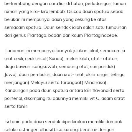
berkembang dengan cara liar di hutan, perladangan, laman
rumah yang kira- kira lembab. Diucap daun spatula sebab
belukar ini mempunyai daun yang cekung ke atas
semacam spatula. Daun sendok ialah salah satu tumbuhan
dari genus Plantago, badan dari kaum Plantaginaceae.
Tanaman ini mempunyai banyak julukan lokal, semacam ki
urat ceuli, ceuli uncal( Sunda), meloh kiloh, otot- ototan,
duga buwah, sangkuwah, sembung otot, suri panduk(
Jawa), daun pembuluh, daun urat- urat, akhir angin, telinga
menjangan( Melayu) serta torongoat( Minahasa).
Kandungan pada daun spatula antara lain flavonoid serta
polifenol, disamping itu daunnya memiliki vit C, asam sitrat
serta tanin.
Isi tanin pada daun sendok diperkirakan memiliki dampak
selaku astringen alhasil bisa kurangi berat air dengan