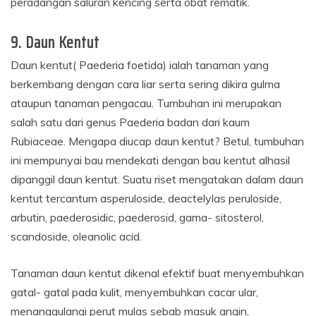
peradangan saluran kencing serta obat rematik.
9. Daun Kentut
Daun kentut( Paederia foetida) ialah tanaman yang
berkembang dengan cara liar serta sering dikira gulma
ataupun tanaman pengacau. Tumbuhan ini merupakan
salah satu dari genus Paederia badan dari kaum
Rubiaceae. Mengapa diucap daun kentut? Betul, tumbuhan
ini mempunyai bau mendekati dengan bau kentut alhasil
dipanggil daun kentut. Suatu riset mengatakan dalam daun
kentut tercantum asperuloside, deactelylas peruloside,
arbutin, paederosidic, paederosid, gama- sitosterol,
scandoside, oleanolic acid.
Tanaman daun kentut dikenal efektif buat menyembuhkan
gatal- gatal pada kulit, menyembuhkan cacar ular,
menanggulangi perut mulas sebab masuk angin,