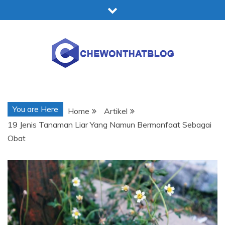
Skip
to
content
Chewonthatblog
You are Here
Home
Artikel
19 Jenis Tanaman Liar Yang Namun Bermanfaat Sebagai
Obat