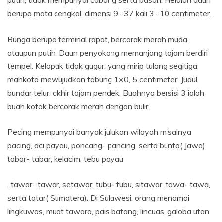
berupa mata cengkal, dimensi 9- 37 kali 3- 10 centimeter.
Bunga berupa terminal rapat, bercorak merah muda
ataupun putih. Daun penyokong memanjang tajam berdiri
tempel. Kelopak tidak gugur, yang mirip tulang segitiga,
mahkota mewujudkan tabung 1×0, 5 centimeter. Judul
bundar telur, akhir tajam pendek. Buahnya bersisi 3 ialah
buah kotak bercorak merah dengan bulir.
Pecing mempunyai banyak julukan wilayah misalnya
pacing, aci payau, poncang- pancing, serta bunto( Jawa),
tabar- tabar, kelacim, tebu payau
, tawar- tawar, setawar, tubu- tubu, sitawar, tawa- tawa,
serta totar( Sumatera). Di Sulawesi, orang menamai
lingkuwas, muat tawara, pais batang, lincuas, galoba utan